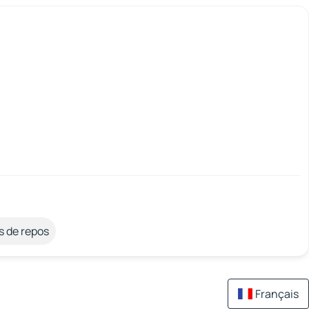
s de repos
Français