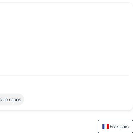
s de repos
Français