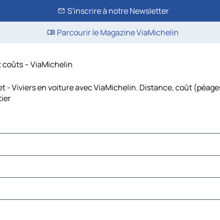
S'inscrire à notre Newsletter
Parcourir le Magazine ViaMichelin
t coûts – ViaMichelin
t - Viviers en voiture avec ViaMichelin. Distance, coût (péages
tier