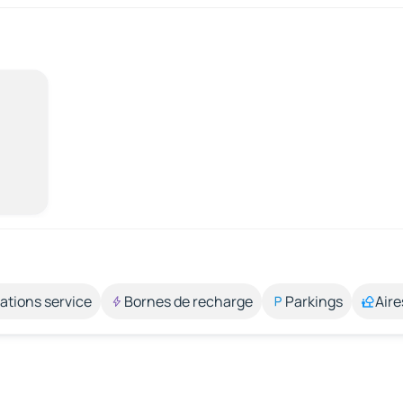
ations service
Bornes de recharge
Parkings
Aire