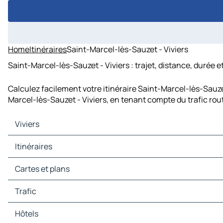
Home
Itinéraires
Saint-Marcel-lès-Sauzet - Viviers
Saint-Marcel-lès-Sauzet - Viviers : trajet, distance, durée e
Calculez facilement votre itinéraire Saint-Marcel-lès-Sauze
Marcel-lès-Sauzet - Viviers, en tenant compte du trafic rou
Viviers
Viviers Cartes et plans
Itinéraires
Viviers Trafic
Viviers Hôtels
Itinéraires Viviers - Privas
Cartes et plans
Viviers Restaurants
Itinéraires Viviers - Saint-Remèze
Viviers Sites touristiques
Itinéraires Viviers - Vallon-Pont-d'Arc
Cartes et plans Privas
Trafic
Viviers Stations-service
Itinéraires Viviers - Orgnac-l'Aven
Cartes et plans Saint-Remèze
Viviers Parkings
Itinéraires Viviers - Orange
Cartes et plans Vallon-Pont-d'Arc
Trafic Privas
Hôtels
Itinéraires Viviers - Montélimar
Cartes et plans Orgnac-l'Aven
Trafic Saint-Remèze