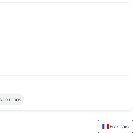
s de repos
Français