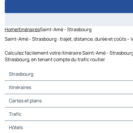
Home
Itinéraires
Saint-Amé - Strasbourg
Saint-Amé - Strasbourg : trajet, distance, durée et coûts – 
Calculez facilement votre itinéraire Saint-Amé - Strasbourg
Strasbourg, en tenant compte du trafic routier
Strasbourg
Strasbourg Cartes et plans
Itinéraires
Strasbourg Trafic
Strasbourg Hôtels
Itinéraires Strasbourg - Stuttgart
Cartes et plans
Strasbourg Restaurants
Itinéraires Strasbourg - Luxembourg
Strasbourg Sites touristiques
Itinéraires Strasbourg - Francfort-sur-le-Main
Cartes et plans Stuttgart
Trafic
Strasbourg Stations-service
Itinéraires Strasbourg - Berne
Cartes et plans Luxembourg
Strasbourg Parkings
Itinéraires Strasbourg - Karlsruhe
Cartes et plans Francfort-sur-le-Main
Trafic Stuttgart
Hôtels
Itinéraires Strasbourg - Sarrebruck
Cartes et plans Berne
Trafic Luxembourg