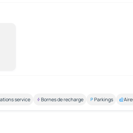
ations service
Bornes de recharge
Parkings
Aire