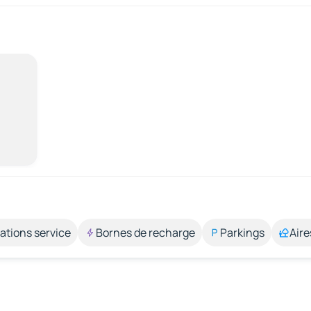
ations service
Bornes de recharge
Parkings
Aire