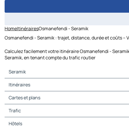
Home
Itinéraires
Osmanefendi - Seramik
Osmanefendi - Seramik : trajet, distance, durée et coûts – 
Calculez facilement votre itinéraire Osmanefendi - Seramik
Seramik, en tenant compte du trafic routier
Seramik
Seramik Cartes et plans
Itinéraires
Seramik Trafic
Seramik Hôtels
Itinéraires Seramik - Çan
Cartes et plans
Seramik Restaurants
Itinéraires Seramik - Karşıyaka
Seramik Sites touristiques
Itinéraires Seramik - Atatürk
Cartes et plans Çan
Trafic
Seramik Stations-service
Itinéraires Seramik - İstiklal
Cartes et plans Karşıyaka
Seramik Parkings
Itinéraires Seramik - Büyüktepe
Cartes et plans Atatürk
Trafic Çan
Hôtels
Itinéraires Seramik - Osmanefendi
Cartes et plans İstiklal
Trafic Karşıyaka