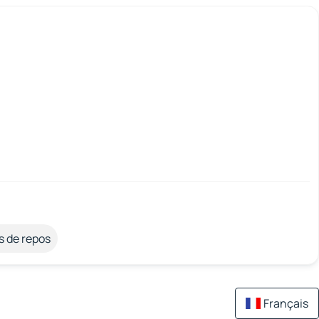
s de repos
Français