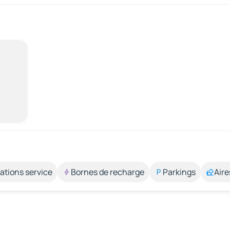
ations service
Bornes de recharge
Parkings
Aire