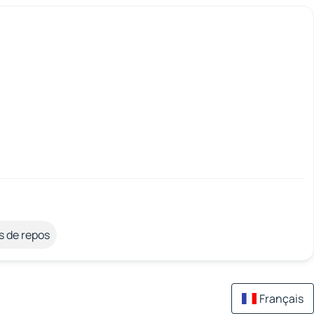
s de repos
Français