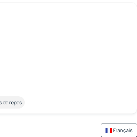
s de repos
Français