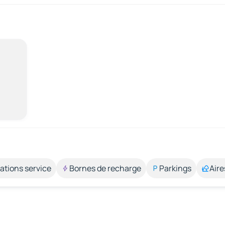
ations service
Bornes de recharge
Parkings
Aire