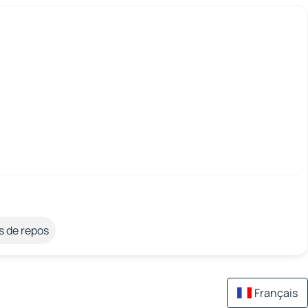
s de repos
Français