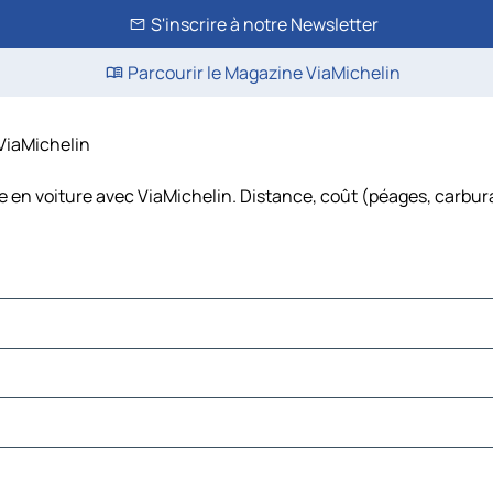
S'inscrire à notre Newsletter
Parcourir le Magazine ViaMichelin
 ViaMichelin
e en voiture avec ViaMichelin. Distance, coût (péages, carbur