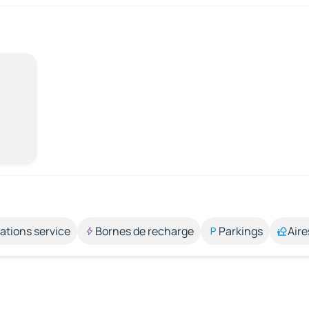
ations service
Bornes de recharge
Parkings
Aire