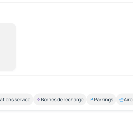
ations service
Bornes de recharge
Parkings
Aire