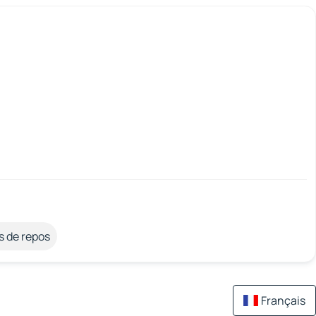
s de repos
Français