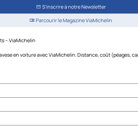
S'inscrire à notre Newsletter
Parcourir le Magazine ViaMichelin
ûts – ViaMichelin
navese en voiture avec ViaMichelin. Distance, coût (péages, ca