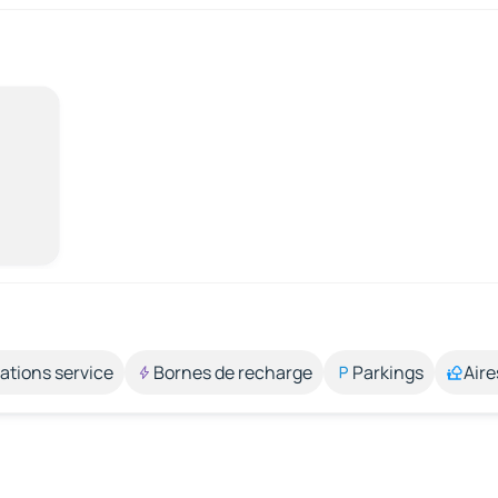
ations service
Bornes de recharge
Parkings
Aire