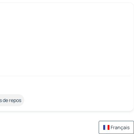
s de repos
Français