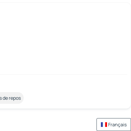
s de repos
Français