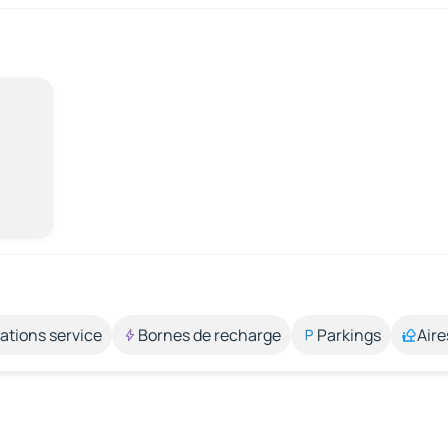
ations service
Bornes de recharge
Parkings
Aire