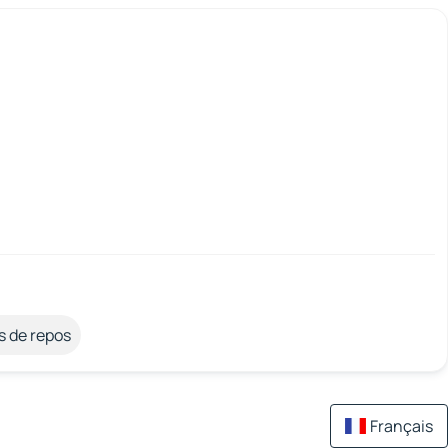
s de repos
Français