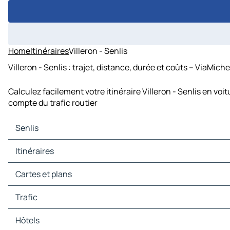
Home
Itinéraires
Villeron - Senlis
Villeron - Senlis : trajet, distance, durée et coûts – ViaMiche
Calculez facilement votre itinéraire Villeron - Senlis en voi
compte du trafic routier
Senlis
Senlis Cartes et plans
Itinéraires
Senlis Trafic
Senlis Hôtels
Itinéraires Senlis - Bobigny
Cartes et plans
Senlis Restaurants
Itinéraires Senlis - Pontoise
Senlis Sites touristiques
Itinéraires Senlis - Chantilly
Cartes et plans Bobigny
Trafic
Senlis Stations-service
Itinéraires Senlis - Sarcelles
Cartes et plans Pontoise
Senlis Parkings
Itinéraires Senlis - Compiègne
Cartes et plans Chantilly
Trafic Bobigny
Hôtels
Itinéraires Senlis - Sevran
Cartes et plans Sarcelles
Trafic Pontoise