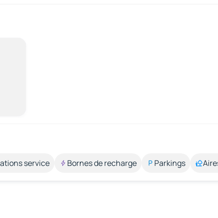
ations service
Bornes de recharge
Parkings
Aire