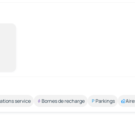
ations service
Bornes de recharge
Parkings
Aire