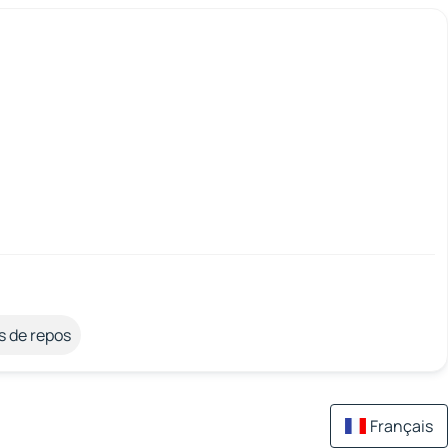
s de repos
Français