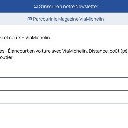
S'inscrire à notre Newsletter
Parcourir le Magazine ViaMichelin
rée et coûts – ViaMichelin
nes - Élancourt en voiture avec ViaMichelin. Distance, coût (pé
routier