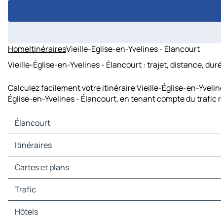
Home
Itinéraires
Vieille-Église-en-Yvelines - Élancourt
Vieille-Église-en-Yvelines - Élancourt : trajet, distance, du
Calculez facilement votre itinéraire Vieille-Église-en-Yveli
Église-en-Yvelines - Élancourt, en tenant compte du trafic 
Élancourt
Élancourt Cartes et plans
Itinéraires
Élancourt Trafic
Élancourt Hôtels
Itinéraires Élancourt - Paris
Cartes et plans
Élancourt Restaurants
Itinéraires Élancourt - Versailles
Élancourt Sites touristiques
Itinéraires Élancourt - Nanterre
Cartes et plans Paris
Trafic
Élancourt Stations-service
Itinéraires Élancourt - Pontoise
Cartes et plans Versailles
Élancourt Parkings
Itinéraires Élancourt - Créteil
Cartes et plans Nanterre
Trafic Paris
Hôtels
Itinéraires Élancourt - Bobigny
Cartes et plans Pontoise
Trafic Versailles