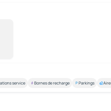
ations service
Bornes de recharge
Parkings
Aire