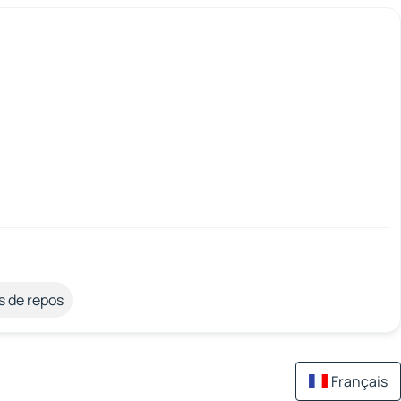
s de repos
Français