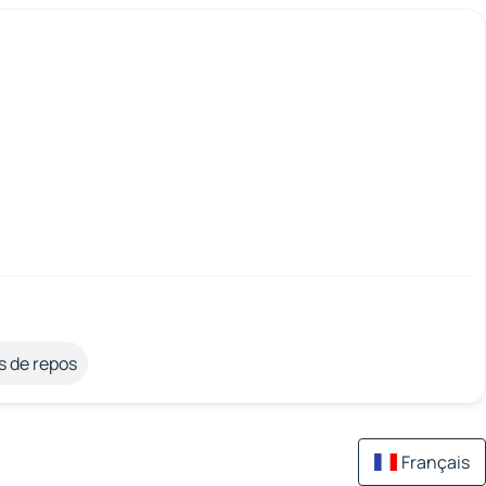
s de repos
Français