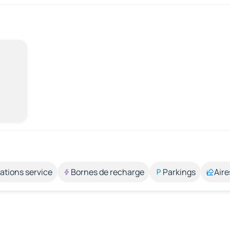
ations service
Bornes de recharge
Parkings
Aire