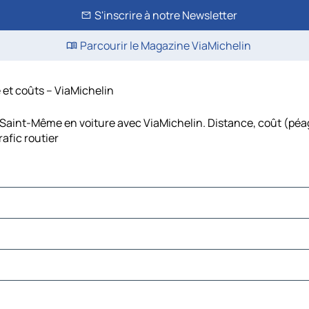
S'inscrire à notre Newsletter
Parcourir le Magazine ViaMichelin
 et coûts – ViaMichelin
Saint-Même en voiture avec ViaMichelin. Distance, coût (péag
afic routier
and-Lieu