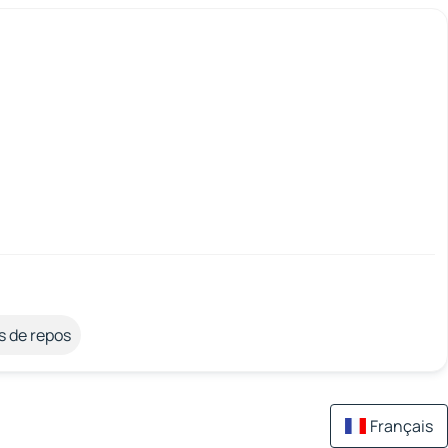
s de repos
Français