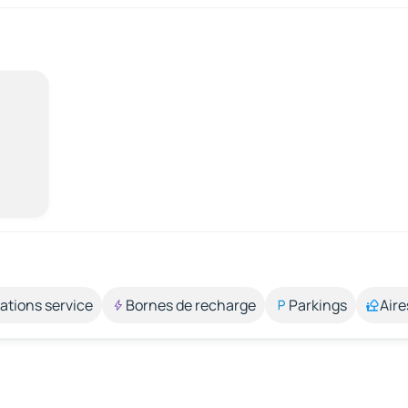
ations service
Bornes de recharge
Parkings
Aire