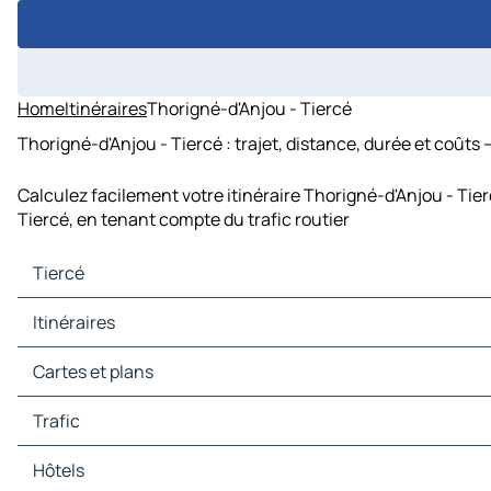
Home
Itinéraires
Thorigné-d'Anjou - Tiercé
Thorigné-d'Anjou - Tiercé : trajet, distance, durée et coûts 
Calculez facilement votre itinéraire Thorigné-d'Anjou - Tie
Tiercé, en tenant compte du trafic routier
Tiercé
Tiercé Cartes et plans
Itinéraires
Tiercé Trafic
Tiercé Hôtels
Itinéraires Tiercé - Angers
Cartes et plans
Tiercé Restaurants
Itinéraires Tiercé - Écuillé
Tiercé Sites touristiques
Itinéraires Tiercé - Avrillé
Cartes et plans Angers
Trafic
Tiercé Stations-service
Itinéraires Tiercé - Trélazé
Cartes et plans Écuillé
Tiercé Parkings
Itinéraires Tiercé - Briollay
Cartes et plans Avrillé
Trafic Angers
Hôtels
Itinéraires Tiercé - Villevêque
Cartes et plans Trélazé
Trafic Écuillé