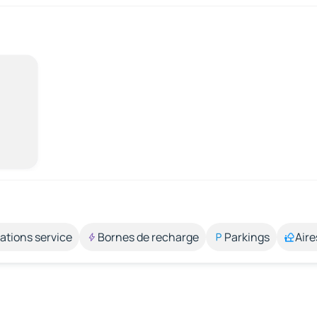
ations service
Bornes de recharge
Parkings
Aire