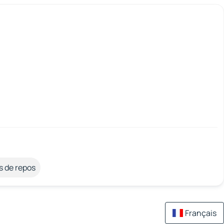
s de repos
Français