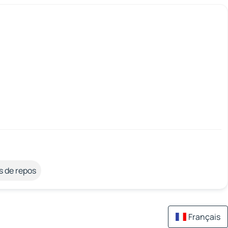
s de repos
Français