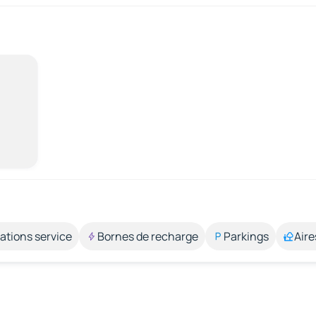
ations service
Bornes de recharge
Parkings
Aire