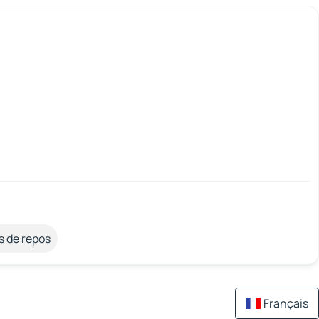
s de repos
Français