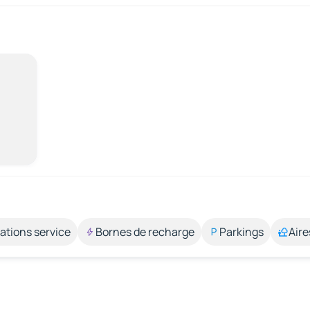
ations service
Bornes de recharge
Parkings
Aire