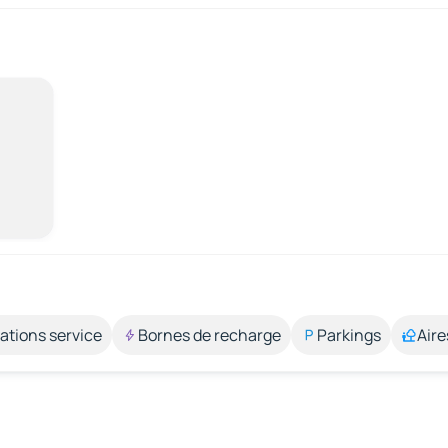
ations service
Bornes de recharge
Parkings
Aire