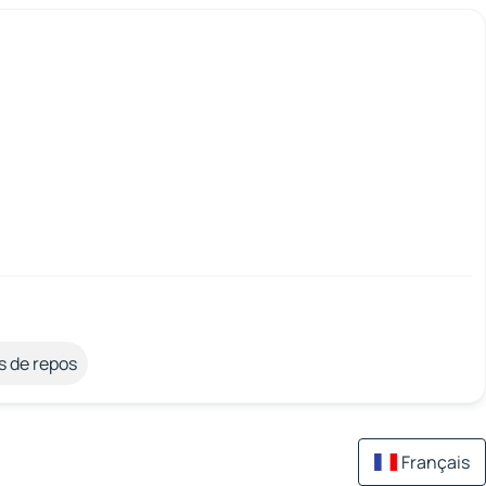
s de repos
Français