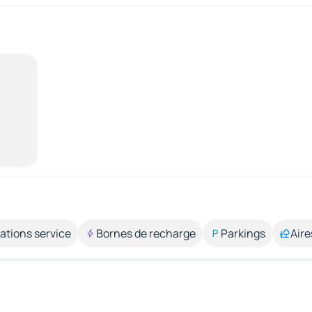
ations service
Bornes de recharge
Parkings
Aire