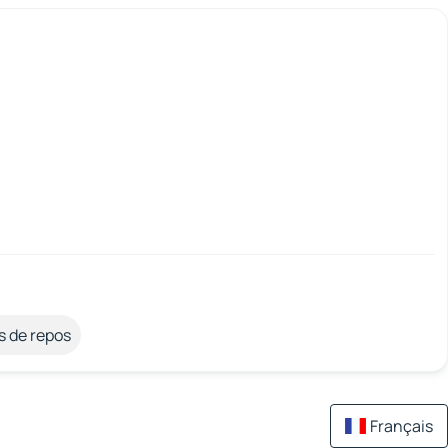
s de repos
Français