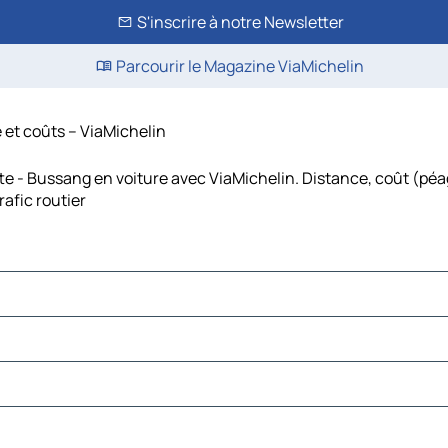
S'inscrire à notre Newsletter
Parcourir le Magazine ViaMichelin
 et coûts – ViaMichelin
e - Bussang en voiture avec ViaMichelin. Distance, coût (péag
afic routier