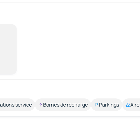
ations service
Bornes de recharge
Parkings
Aire