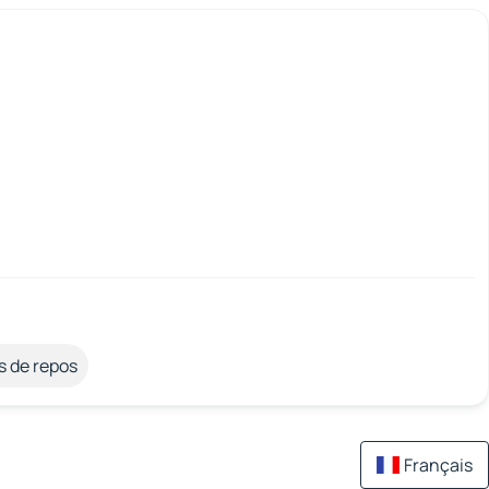
s de repos
Français