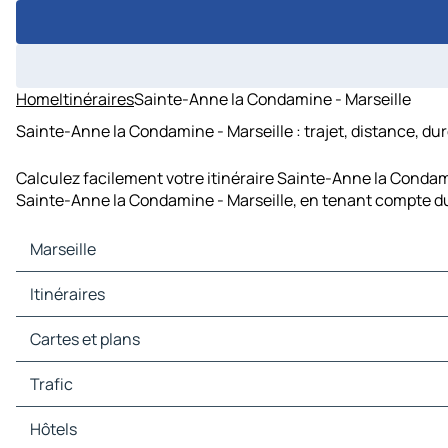
Home
Itinéraires
Sainte-Anne la Condamine - Marseille
Sainte-Anne la Condamine - Marseille : trajet, distance, du
Calculez facilement votre itinéraire Sainte-Anne la Condami
Sainte-Anne la Condamine - Marseille, en tenant compte du 
Marseille
Marseille Cartes et plans
Itinéraires
Marseille Trafic
Marseille Hôtels
Itinéraires Marseille - Montpellier
Cartes et plans
Marseille Restaurants
Itinéraires Marseille - Nice
Marseille Sites touristiques
Itinéraires Marseille - Toulon
Cartes et plans Montpellier
Trafic
Marseille Stations-service
Itinéraires Marseille - Avignon
Cartes et plans Nice
Marseille Parkings
Itinéraires Marseille - Nîmes
Cartes et plans Toulon
Trafic Montpellier
Hôtels
Itinéraires Marseille - Digne-les-Bains
Cartes et plans Avignon
Trafic Nice