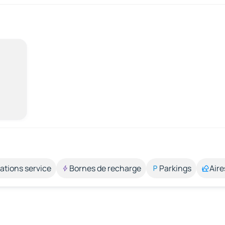
ations service
Bornes de recharge
Parkings
Aire