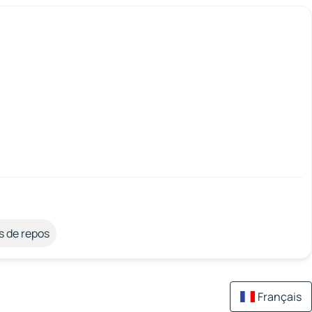
s de repos
Français