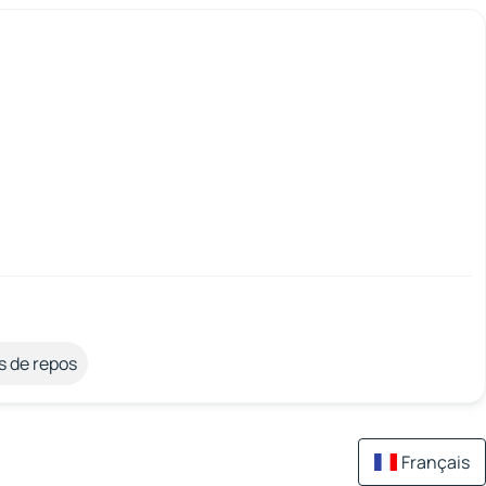
s de repos
Français