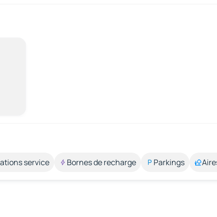
ations service
Bornes de recharge
Parkings
Aire