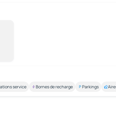
ations service
Bornes de recharge
Parkings
Aire