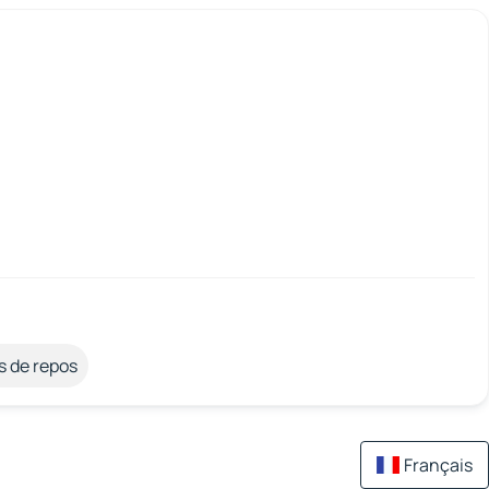
s de repos
Français