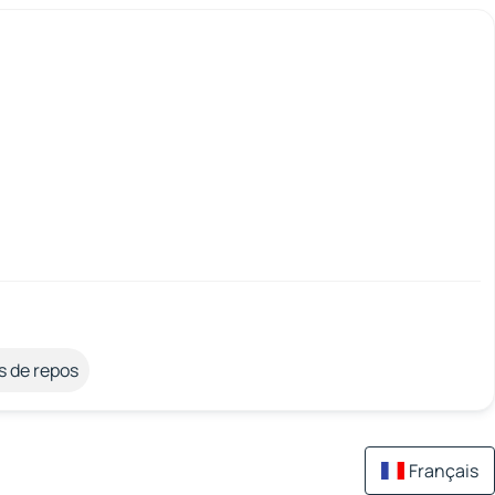
s de repos
Français