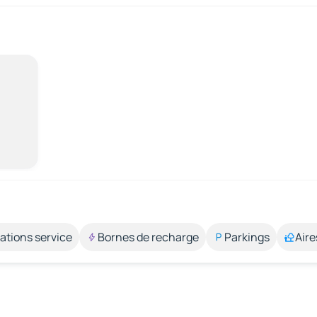
ations service
Bornes de recharge
Parkings
Aire