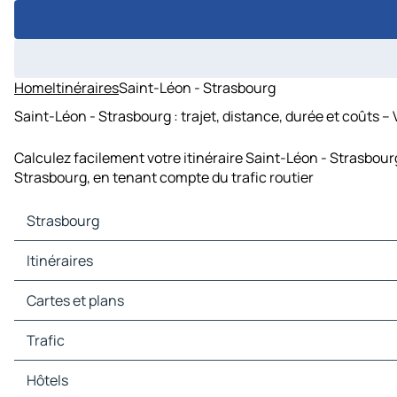
Home
Itinéraires
Saint-Léon - Strasbourg
Saint-Léon - Strasbourg : trajet, distance, durée et coûts –
Calculez facilement votre itinéraire Saint-Léon - Strasbour
Strasbourg, en tenant compte du trafic routier
Strasbourg
Strasbourg Cartes et plans
Itinéraires
Strasbourg Trafic
Strasbourg Hôtels
Itinéraires Strasbourg - Stuttgart
Cartes et plans
Strasbourg Restaurants
Itinéraires Strasbourg - Luxembourg
Strasbourg Sites touristiques
Itinéraires Strasbourg - Francfort-sur-le-Main
Cartes et plans Stuttgart
Trafic
Strasbourg Stations-service
Itinéraires Strasbourg - Berne
Cartes et plans Luxembourg
Strasbourg Parkings
Itinéraires Strasbourg - Karlsruhe
Cartes et plans Francfort-sur-le-Main
Trafic Stuttgart
Hôtels
Itinéraires Strasbourg - Sarrebruck
Cartes et plans Berne
Trafic Luxembourg