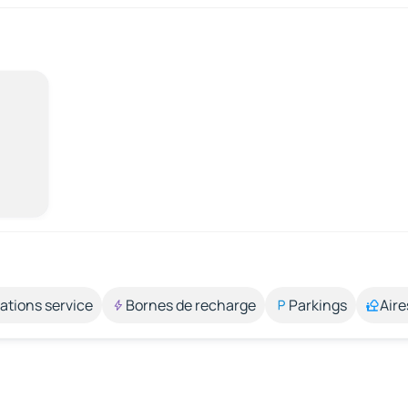
ations service
Bornes de recharge
Parkings
Aire