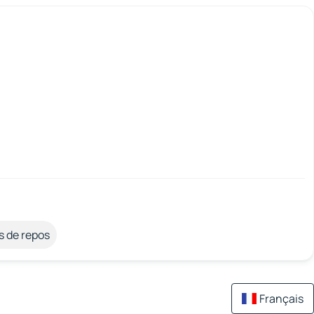
s de repos
Français