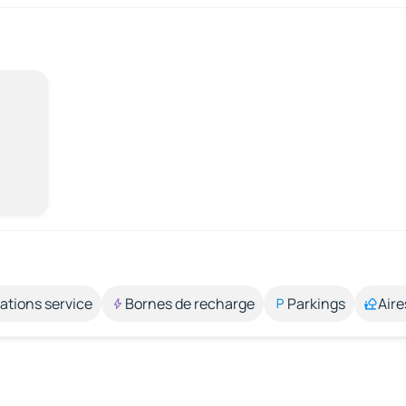
ations service
Bornes de recharge
Parkings
Aire