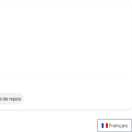
s de repos
Français