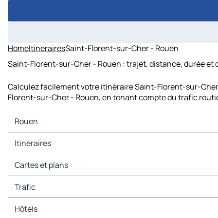
Home
Itinéraires
Saint-Florent-sur-Cher - Rouen
Saint-Florent-sur-Cher - Rouen : trajet, distance, durée et
Calculez facilement votre itinéraire Saint-Florent-sur-Cher
Florent-sur-Cher - Rouen, en tenant compte du trafic routi
Rouen
Rouen Cartes et plans
Itinéraires
Rouen Trafic
Rouen Hôtels
Itinéraires Rouen - Paris
Cartes et plans
Rouen Restaurants
Itinéraires Rouen - Orléans
Rouen Sites touristiques
Itinéraires Rouen - Lille
Cartes et plans Paris
Trafic
Rouen Stations-service
Itinéraires Rouen - Évreux
Cartes et plans Orléans
Rouen Parkings
Itinéraires Rouen - Beauvais
Cartes et plans Lille
Trafic Paris
Hôtels
Itinéraires Rouen - Pontoise
Cartes et plans Évreux
Trafic Orléans