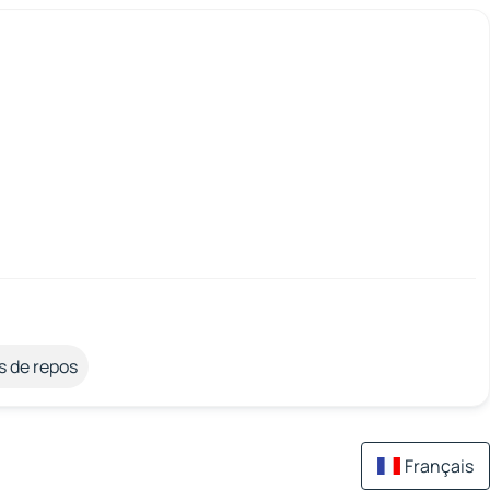
s de repos
Français