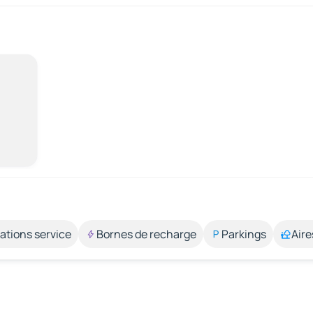
ations service
Bornes de recharge
Parkings
Aire