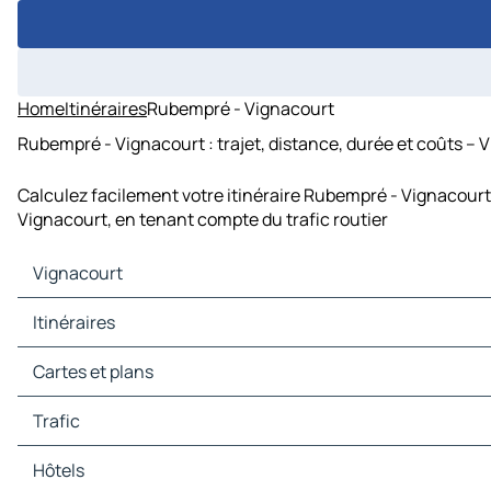
Home
Itinéraires
Rubempré - Vignacourt
Rubempré - Vignacourt : trajet, distance, durée et coûts – 
Calculez facilement votre itinéraire Rubempré - Vignacourt
Vignacourt, en tenant compte du trafic routier
Vignacourt
Vignacourt Cartes et plans
Itinéraires
Vignacourt Trafic
Vignacourt Hôtels
Itinéraires Vignacourt - Amiens
Cartes et plans
Vignacourt Restaurants
Itinéraires Vignacourt - Naours
Vignacourt Sites touristiques
Itinéraires Vignacourt - La Chaussée-Tirancourt
Cartes et plans Amiens
Trafic
Vignacourt Stations-service
Itinéraires Vignacourt - Flixecourt
Cartes et plans Naours
Vignacourt Parkings
Itinéraires Vignacourt - Rivery
Cartes et plans La Chaussée-Tirancourt
Trafic Amiens
Hôtels
Itinéraires Vignacourt - Salouël
Cartes et plans Flixecourt
Trafic Naours