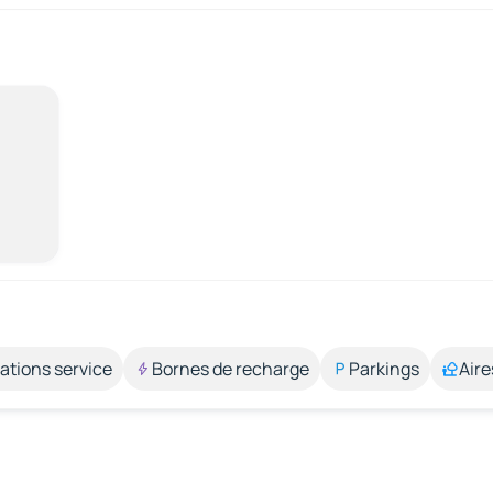
ations service
Bornes de recharge
Parkings
Aire