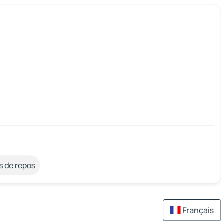
s de repos
Français