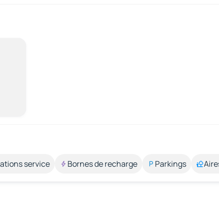
ations service
Bornes de recharge
Parkings
Aire