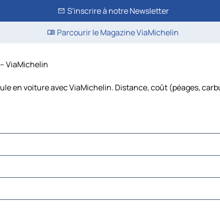
S'inscrire à notre Newsletter
Parcourir le Magazine ViaMichelin
 – ViaMichelin
aule en voiture avec ViaMichelin. Distance, coût (péages, carbu
on