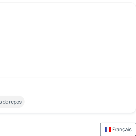
s de repos
Français