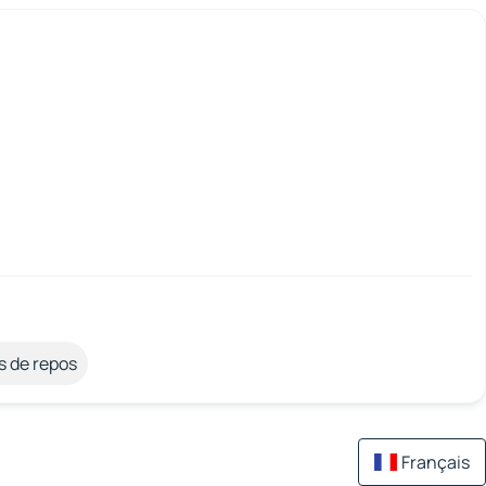
s de repos
Français