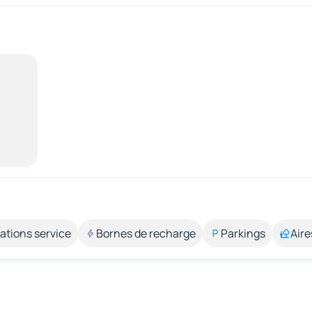
ations service
Bornes de recharge
Parkings
Aire