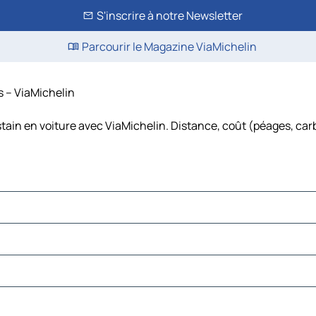
S'inscrire à notre Newsletter
Parcourir le Magazine ViaMichelin
s – ViaMichelin
stain en voiture avec ViaMichelin. Distance, coût (péages, car