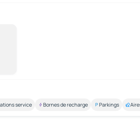
ations service
Bornes de recharge
Parkings
Aire