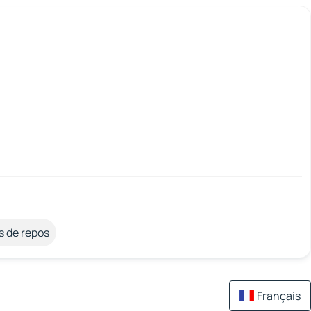
s de repos
Français