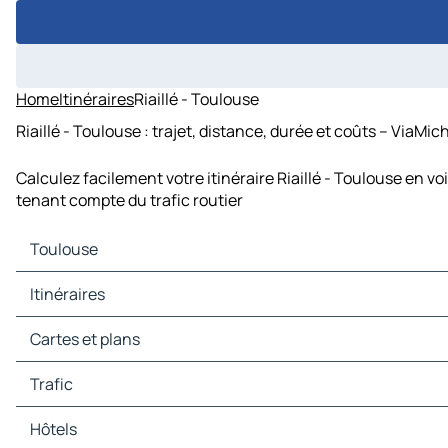
Home
Itinéraires
Riaillé - Toulouse
Riaillé - Toulouse : trajet, distance, durée et coûts – ViaMic
Calculez facilement votre itinéraire Riaillé - Toulouse en v
tenant compte du trafic routier
Toulouse
Toulouse Cartes et plans
Itinéraires
Toulouse Trafic
Toulouse Hôtels
Itinéraires Toulouse - Montpellier
Cartes et plans
Toulouse Restaurants
Itinéraires Toulouse - Montauban
Toulouse Sites touristiques
Itinéraires Toulouse - Albi
Cartes et plans Montpellier
Trafic
Toulouse Stations-service
Itinéraires Toulouse - Auch
Cartes et plans Montauban
Toulouse Parkings
Itinéraires Toulouse - Foix
Cartes et plans Albi
Trafic Montpellier
Hôtels
Itinéraires Toulouse - Carcassonne
Cartes et plans Auch
Trafic Montauban