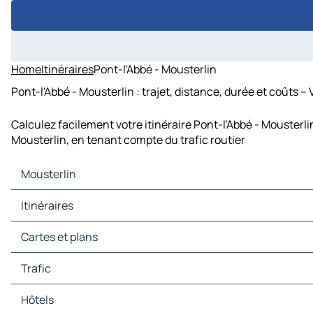
Home
Itinéraires
Pont-l'Abbé - Mousterlin
Pont-l'Abbé - Mousterlin : trajet, distance, durée et coûts –
Calculez facilement votre itinéraire Pont-l'Abbé - Mousterli
Mousterlin, en tenant compte du trafic routier
Mousterlin
Mousterlin Cartes et plans
Itinéraires
Mousterlin Trafic
Mousterlin Hôtels
Itinéraires Mousterlin - Quimper
Cartes et plans
Mousterlin Restaurants
Itinéraires Mousterlin - Concarneau
Mousterlin Sites touristiques
Itinéraires Mousterlin - Saint-Jean-Trolimon
Cartes et plans Quimper
Trafic
Mousterlin Stations-service
Itinéraires Mousterlin - Bénodet
Cartes et plans Concarneau
Mousterlin Parkings
Itinéraires Mousterlin - Fouesnant
Cartes et plans Saint-Jean-Trolimon
Trafic Quimper
Hôtels
Itinéraires Mousterlin - Pleuven
Cartes et plans Bénodet
Trafic Concarneau