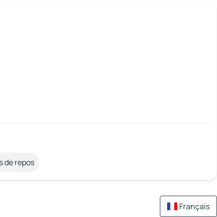
s de repos
Français