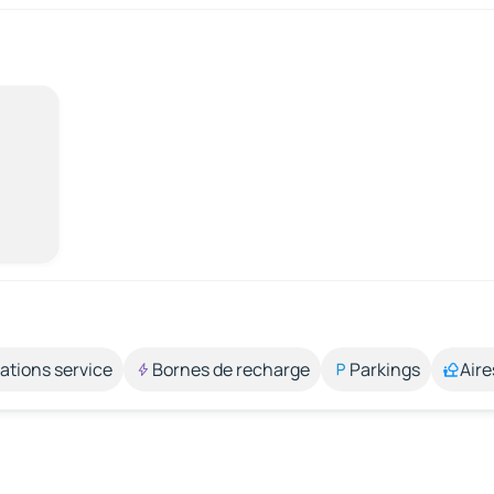
ations service
Bornes de recharge
Parkings
Aire