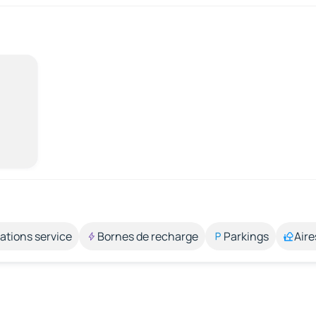
ations service
Bornes de recharge
Parkings
Aire