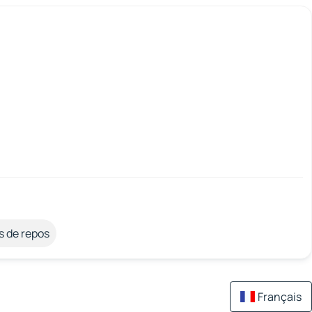
s de repos
Français