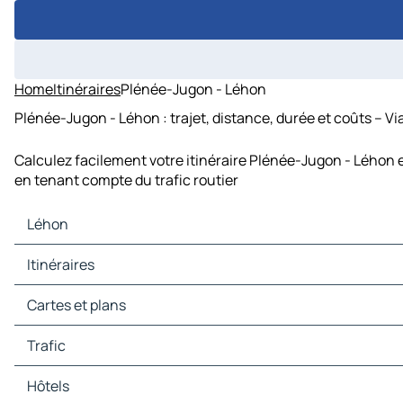
Home
Itinéraires
Plénée-Jugon - Léhon
Plénée-Jugon - Léhon : trajet, distance, durée et coûts – V
Calculez facilement votre itinéraire Plénée-Jugon - Léhon 
en tenant compte du trafic routier
Léhon
Léhon Cartes et plans
Itinéraires
Léhon Trafic
Léhon Hôtels
Itinéraires Léhon - Dinan
Cartes et plans
Léhon Restaurants
Itinéraires Léhon - Lanvallay
Léhon Sites touristiques
Itinéraires Léhon - Quévert
Cartes et plans Dinan
Trafic
Léhon Stations-service
Itinéraires Léhon - Saint-Pierre-de-Plesguen
Cartes et plans Lanvallay
Léhon Parkings
Itinéraires Léhon - Plouër-sur-Rance
Cartes et plans Quévert
Trafic Dinan
Hôtels
Itinéraires Léhon - Pleslin-Trigavou
Cartes et plans Saint-Pierre-de-Plesguen
Trafic Lanvallay