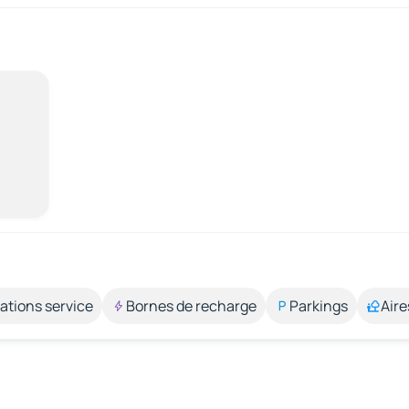
ations service
Bornes de recharge
Parkings
Aire