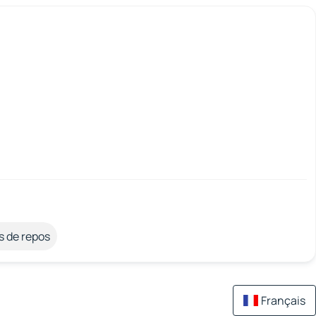
s de repos
Français