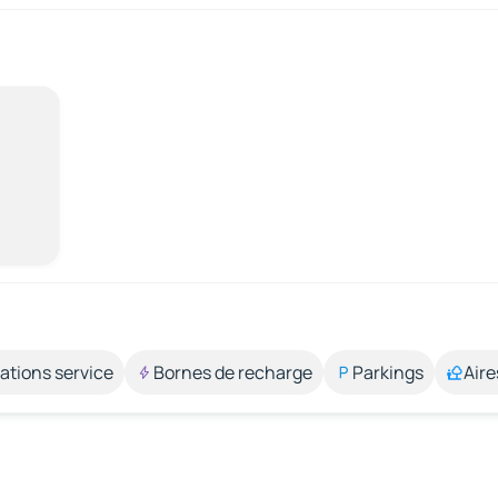
ations service
Bornes de recharge
Parkings
Aire