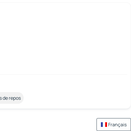
s de repos
Français