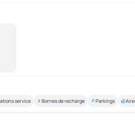
ations service
Bornes de recharge
Parkings
Aire