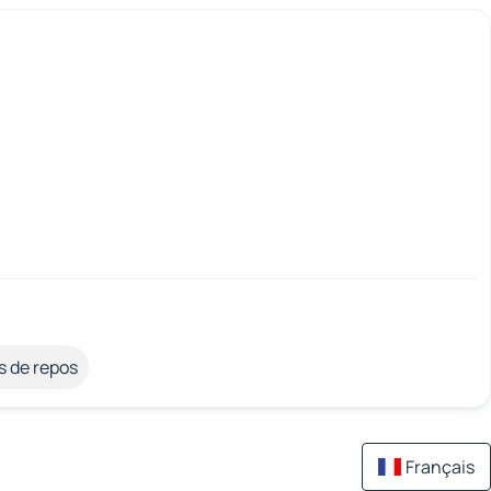
s de repos
Français