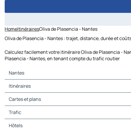
Home
Itinéraires
Oliva de Plasencia - Nantes
Oliva de Plasencia - Nantes : trajet, distance, durée et coût
Calculez facilement votre itinéraire Oliva de Plasencia - Na
Plasencia - Nantes, en tenant compte du trafic routier
Nantes
Nantes Cartes et plans
Itinéraires
Nantes Trafic
Nantes Hôtels
Itinéraires Nantes - Rennes
Cartes et plans
Nantes Restaurants
Itinéraires Nantes - La Roche-sur-Yon
Nantes Sites touristiques
Itinéraires Nantes - Angers
Cartes et plans Rennes
Trafic
Nantes Stations-service
Itinéraires Nantes - Vannes
Cartes et plans La Roche-sur-Yon
Nantes Parkings
Itinéraires Nantes - Laval
Cartes et plans Angers
Trafic Rennes
Hôtels
Itinéraires Nantes - La Rochelle
Cartes et plans Vannes
Trafic La Roche-sur-Yon