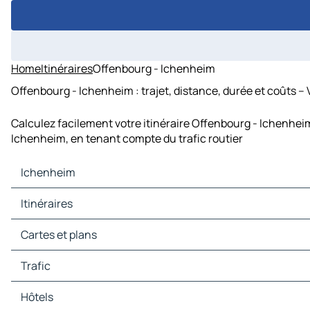
Home
Itinéraires
Offenbourg - Ichenheim
Offenbourg - Ichenheim : trajet, distance, durée et coûts –
Calculez facilement votre itinéraire Offenbourg - Ichenheim
Ichenheim, en tenant compte du trafic routier
Ichenheim
Ichenheim Cartes et plans
Itinéraires
Ichenheim Trafic
Ichenheim Hôtels
Itinéraires Ichenheim - Strasbourg
Cartes et plans
Ichenheim Restaurants
Itinéraires Ichenheim - Offenbourg
Ichenheim Sites touristiques
Itinéraires Ichenheim - Rust
Cartes et plans Strasbourg
Trafic
Ichenheim Stations-service
Itinéraires Ichenheim - Friesenheim
Cartes et plans Offenbourg
Ichenheim Parkings
Itinéraires Ichenheim - Lahr/Schwarzwald
Cartes et plans Rust
Trafic Strasbourg
Hôtels
Itinéraires Ichenheim - Illkirch-Graffenstaden
Cartes et plans Friesenheim
Trafic Offenbourg