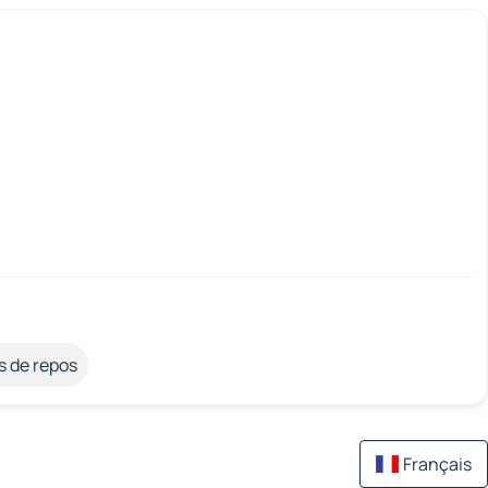
s de repos
Français