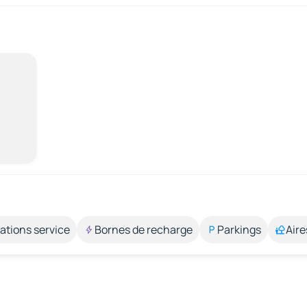
ations service
Bornes de recharge
Parkings
Aire