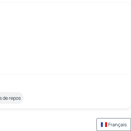
s de repos
Français