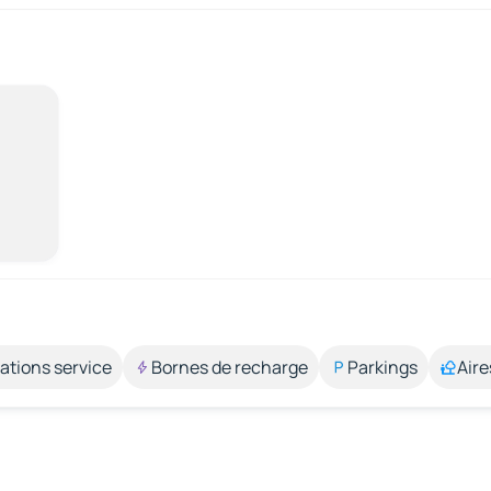
ations service
Bornes de recharge
Parkings
Aire