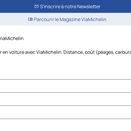
S'inscrire à notre Newsletter
Parcourir le Magazine ViaMichelin
 ViaMichelin
ar en voiture avec ViaMichelin. Distance, coût (péages, carbura