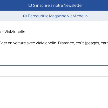
S'inscrire à notre Newsletter
Parcourir le Magazine ViaMichelin
s – ViaMichelin
Evler en voiture avec ViaMichelin. Distance, coût (péages, car