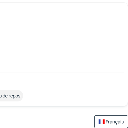
s de repos
Français