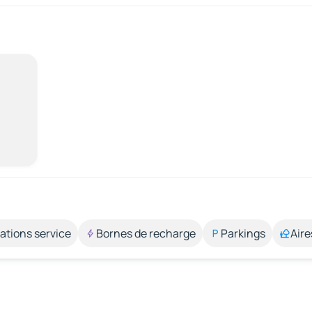
ations service
Bornes de recharge
Parkings
Aire