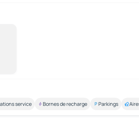
ations service
Bornes de recharge
Parkings
Aire