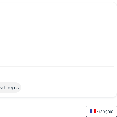
s de repos
Français