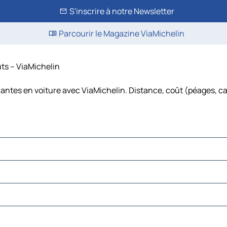
S'inscrire à notre Newsletter
Parcourir le Magazine ViaMichelin
ûts – ViaMichelin
Nantes en voiture avec ViaMichelin. Distance, coût (péages, c