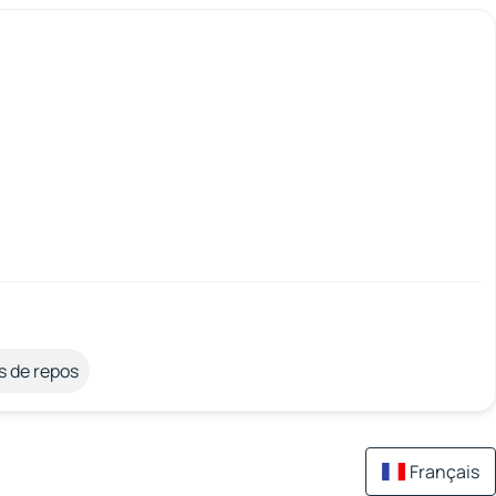
s de repos
Français