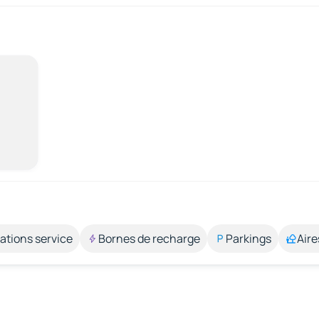
ations service
Bornes de recharge
Parkings
Aire