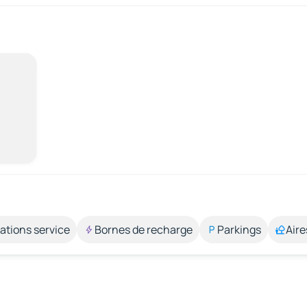
ations service
Bornes de recharge
Parkings
Aire