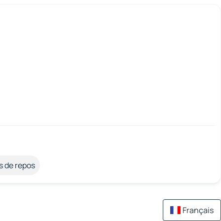
s de repos
Français