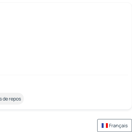
s de repos
Français