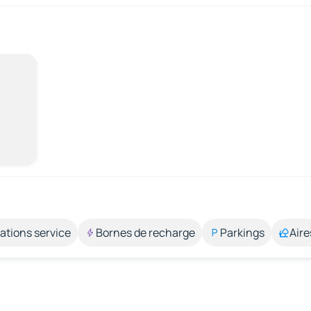
ations service
Bornes de recharge
Parkings
Aire