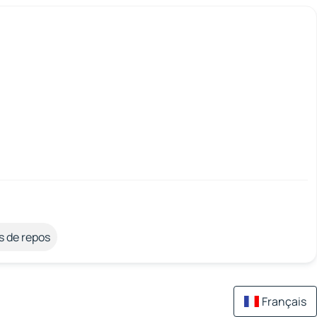
s de repos
Français