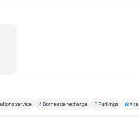
ations service
Bornes de recharge
Parkings
Aire