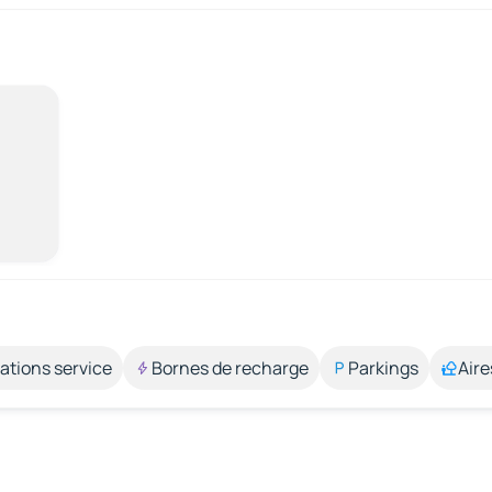
ations service
Bornes de recharge
Parkings
Aire