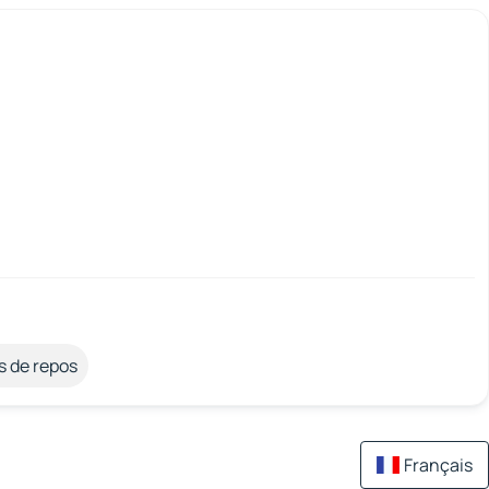
s de repos
Français