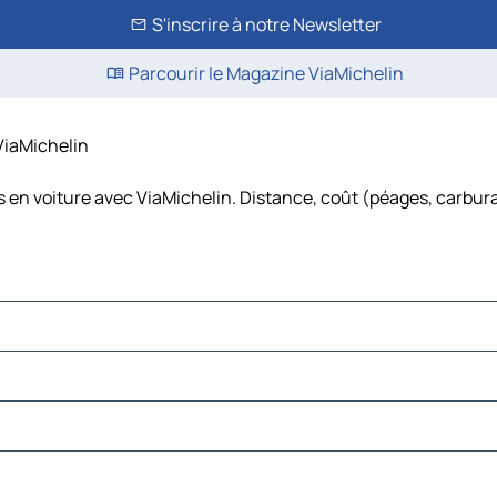
S'inscrire à notre Newsletter
Parcourir le Magazine ViaMichelin
 ViaMichelin
s en voiture avec ViaMichelin. Distance, coût (péages, carbur