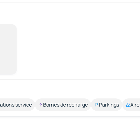
ations service
Bornes de recharge
Parkings
Aire