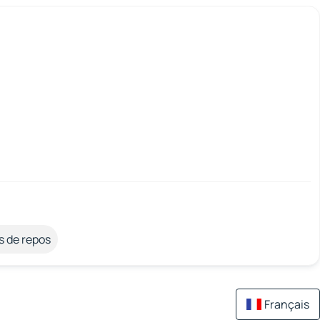
s de repos
Français