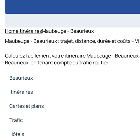
Home
Itinéraires
Maubeuge - Beaurieux
Maubeuge - Beaurieux : trajet, distance, durée et coûts – V
Calculez facilement votre itinéraire Maubeuge - Beaurieux 
Beaurieux, en tenant compte du trafic routier
Beaurieux
Beaurieux Cartes et plans
Itinéraires
Beaurieux Trafic
Beaurieux Hôtels
Itinéraires Beaurieux - Maubeuge
Cartes et plans
Beaurieux Restaurants
Itinéraires Beaurieux - Hautmont
Beaurieux Sites touristiques
Itinéraires Beaurieux - Fourmies
Cartes et plans Maubeuge
Trafic
Beaurieux Stations-service
Itinéraires Beaurieux - Sivry-Rance
Cartes et plans Hautmont
Beaurieux Parkings
Itinéraires Beaurieux - Beaumont
Cartes et plans Fourmies
Trafic Maubeuge
Hôtels
Itinéraires Beaurieux - Sains-du-Nord
Cartes et plans Sivry-Rance
Trafic Hautmont