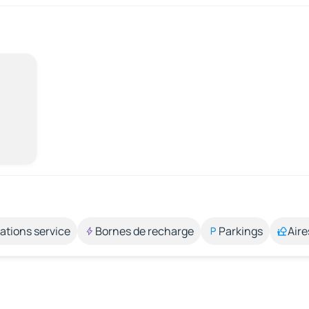
ations service
Bornes de recharge
Parkings
Aire