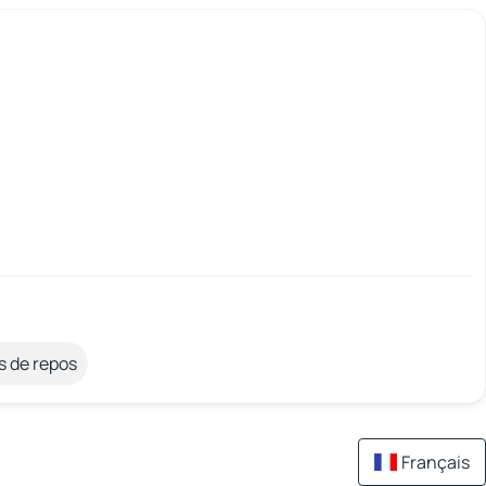
s de repos
Français