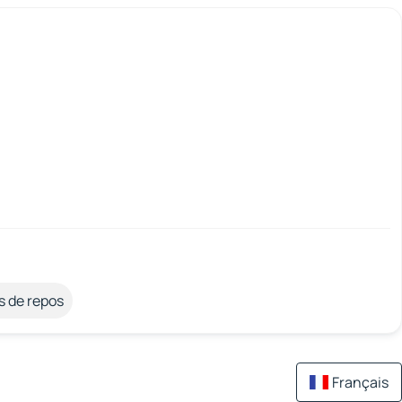
s de repos
Français