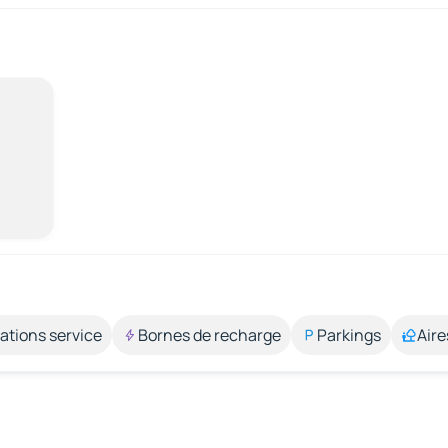
ations service
Bornes de recharge
Parkings
Aire